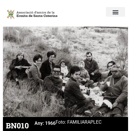
Foto: FAMILIAR
APLEC
BN010
Any:
1966