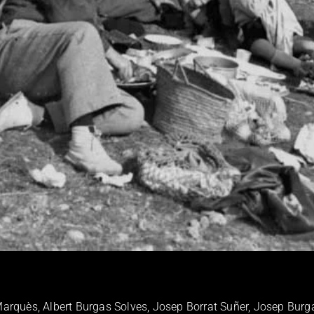
Marquès, Albert Burgas Solves, Josep Borrat Suñer, Josep Burg