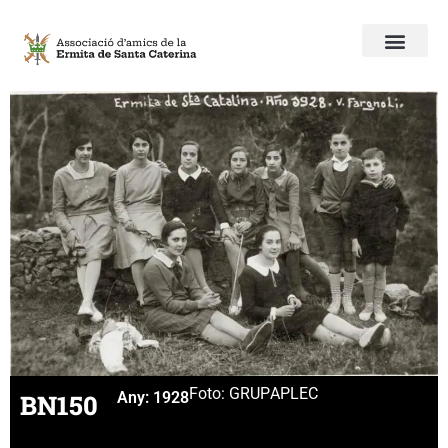
Foto: GRUP
APLEC
BN150
Any:
1928