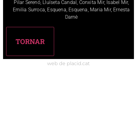
Pilar Serenó, Lluïseta Candal, Conxita Mir, Isabel Mir,
Emilia Surroca, Esquena, Esquena, Maria Mir, Ernesta
Darnè
web de placid.cat