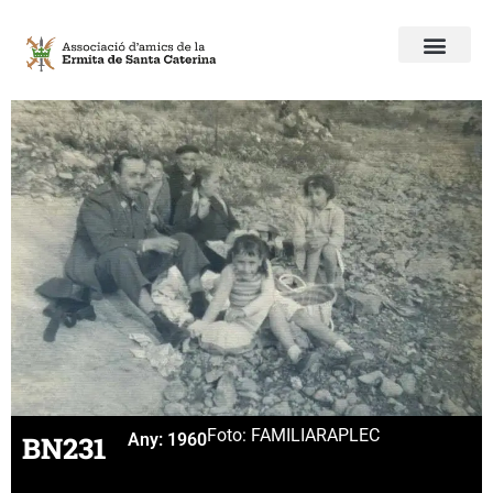
Foto: FAMILIAR
APLEC
BN231
Any:
1960