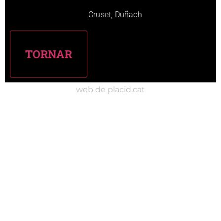
Cruset, Duñach
web de placid.cat