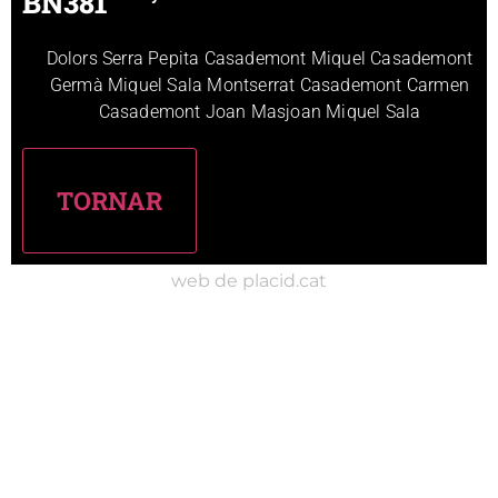
BN381
Dolors Serra Pepita Casademont Miquel Casademont
Germà Miquel Sala Montserrat Casademont Carmen
Casademont Joan Masjoan Miquel Sala
web de placid.cat