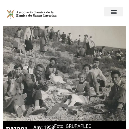
Foto: GRUP
APLEC
Any:
1953