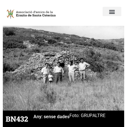
Foto: GRUP
ALTRE
BN432
Any:
sense dades