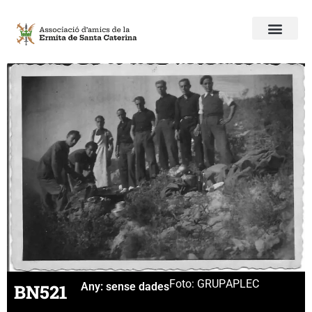
Foto: GRUP
APLEC
BN521
Any:
sense dades