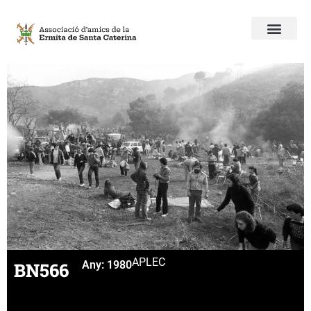
APLEC
BN566
Any:
1980