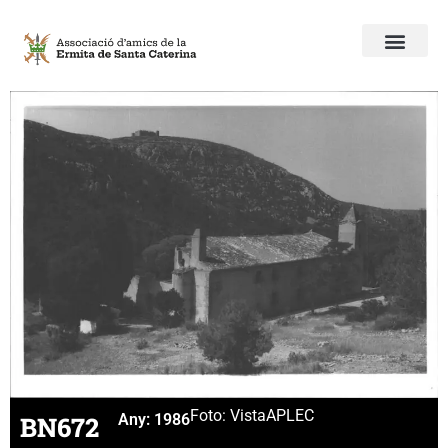
Foto: Vista
APLEC
BN672
Any:
1986