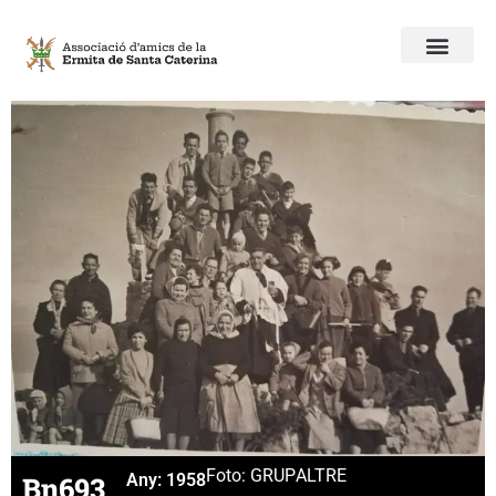
Foto: GRUP
ALTRE
Bn693
Any:
1958