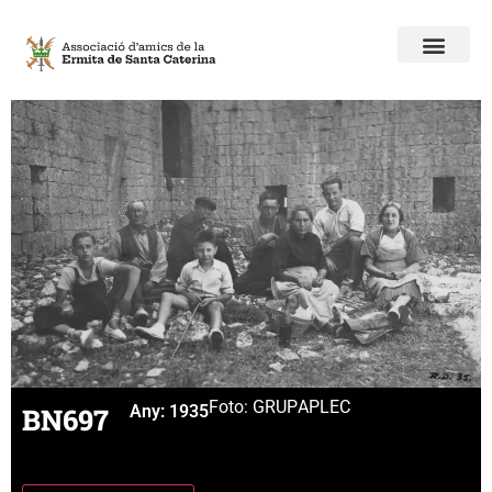
Foto: GRUP
APLEC
BN697
Any:
1935