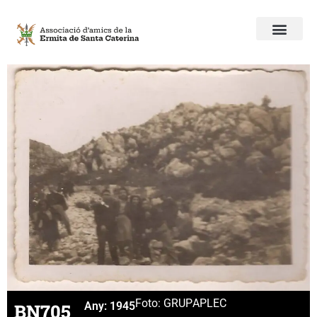
Foto: GRUP
APLEC
BN705
Any:
1945