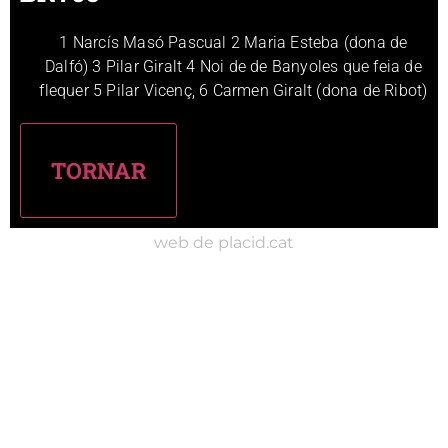
1 Narcís Masó Pascual 2 Maria Esteba (dona de
Dalfó) 3 Pilar Giralt 4 Noi de de Banyoles que feia de
flequer 5 Pilar Vicenç, 6 Carmen Giralt (dona de Ribot)
web de placid.cat