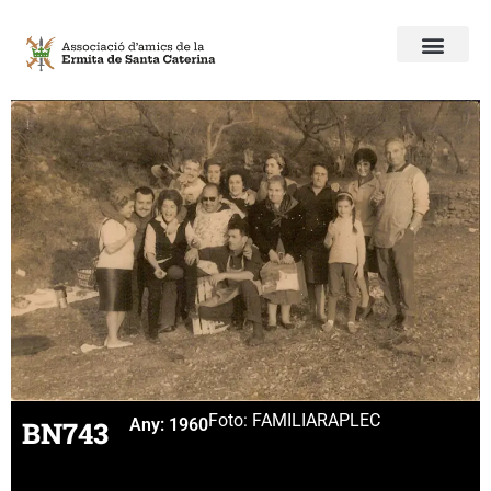
Foto: FAMILIAR
APLEC
BN743
Any:
1960