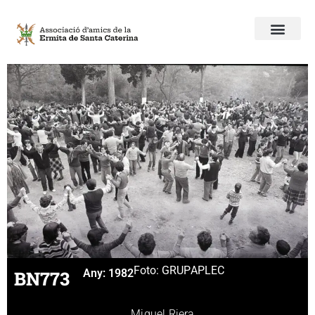
Foto: GRUP
APLEC
BN773
Any:
1982
Miquel Riera.