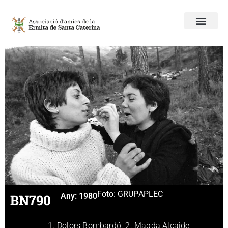
Foto: GRUP
APLEC
BN790
Any:
1980
1. Dolors Bombardó. 2. Magda Alcaide