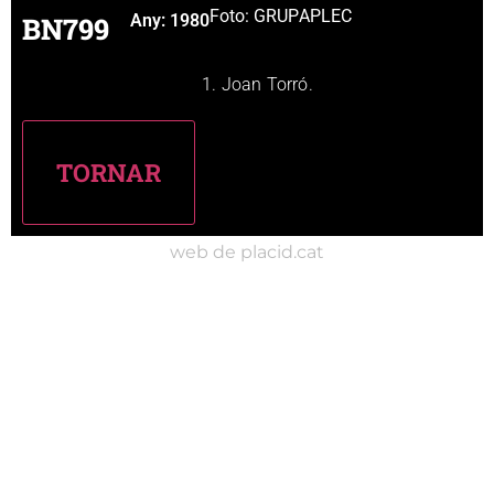
Foto: GRUP
APLEC
BN799
Any:
1980
1. Joan Torró.
web de placid.cat