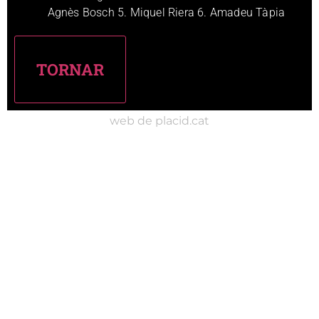
Agnès Bosch 5. Miquel Riera 6. Amadeu Tàpia
web de placid.cat