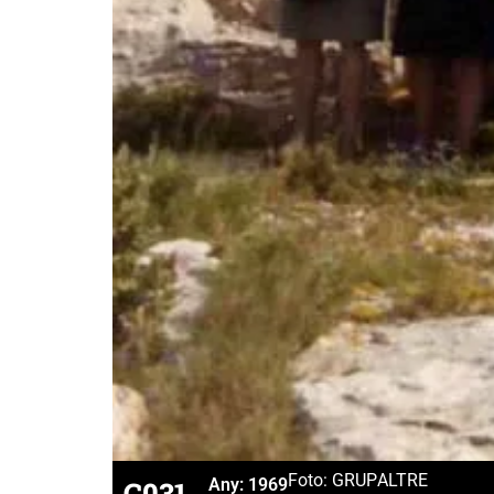
Foto: GRUP
ALTRE
C031
Any:
1969