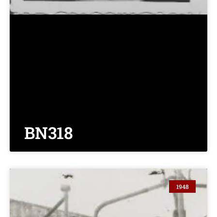
BN318
1948