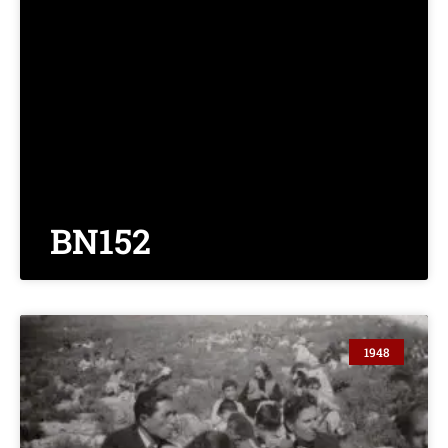
BN152
1948