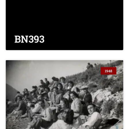
BN393
1948