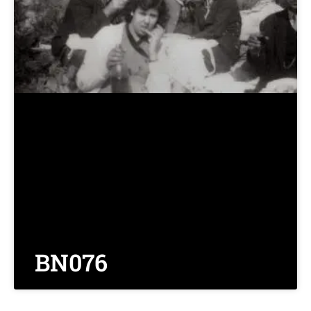
BN076