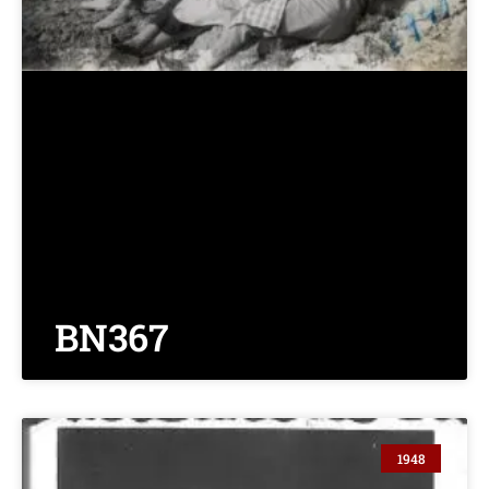
BN367
1948