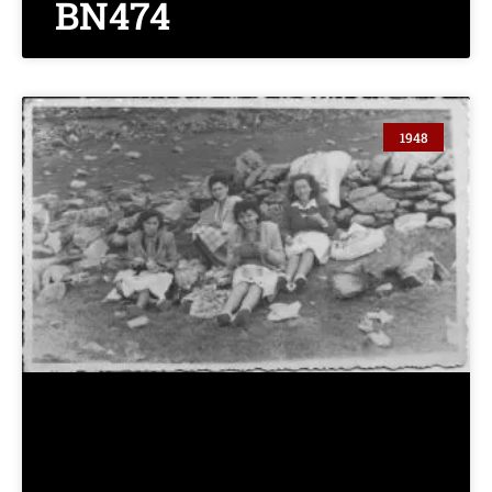
BN474
1948