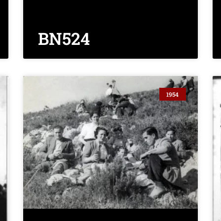
BN524
1954