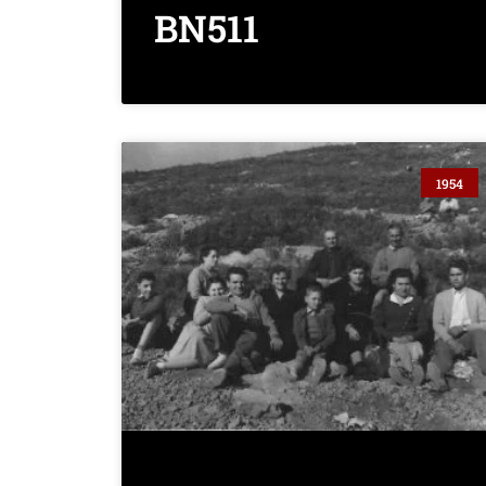
BN511
1954