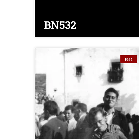
BN532
1954