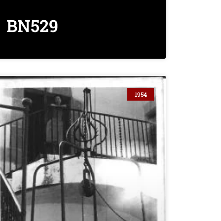
BN529
1954