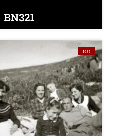
BN321
1954