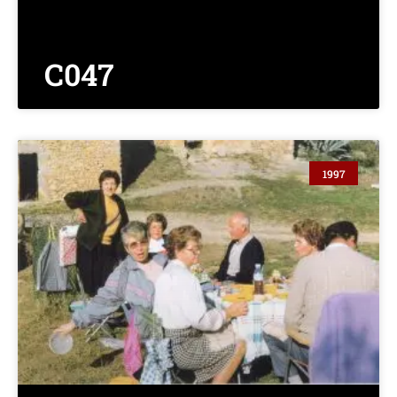
C047
1997