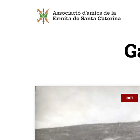
G
1967