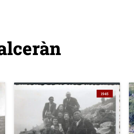
alceràn
1945