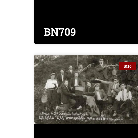
BN709
1929