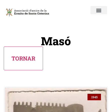
Masó
1945