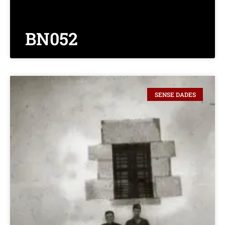
BN052
SENSE DADES