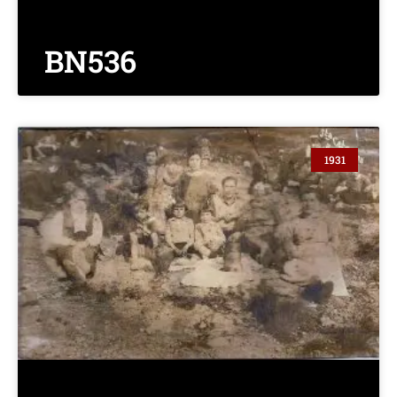
BN536
1931